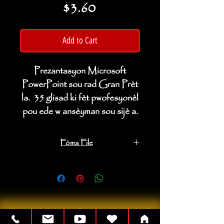
Price
$3.60
Add to Cart
Prezantasyon Microsoft
PowerPoint sou rad Gran Prèt
la. 35 glisad ki fèt pwofesyonèl
pou ede w ansèyman sou sijè a.
Fòma File
Microsoft PowerPoint