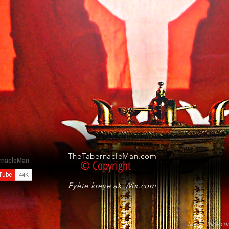
TheTabernacleMan.com
© Copyright
Fyète kreye ak
Wix.com
Moun Tabènak 