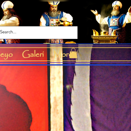
eyo
Galeri
More