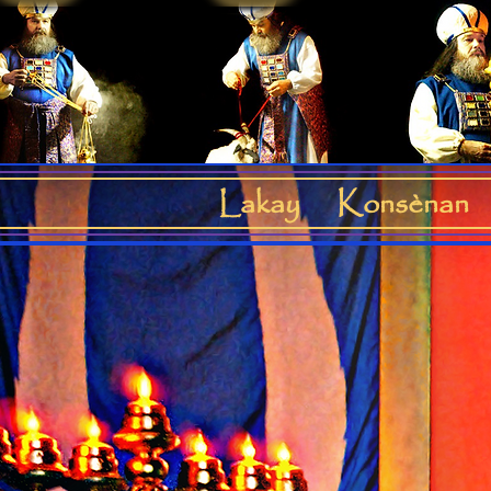
Lakay
Konsènan